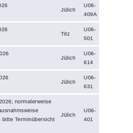
026
U06-
Jülich
409A
026
U06-
Titz
501
026
U06-
Jülich
614
026
U06-
Jülich
631
2026; normalerweise
. ausnahmsweise
U06-
Jülich
 bitte Terminübersicht
401