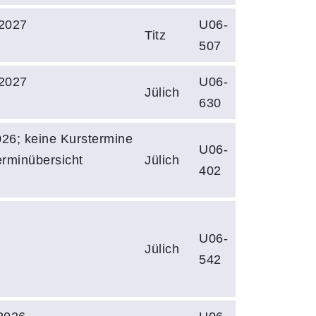
2027
U06-
Titz
507
2027
U06-
Jülich
630
26; keine Kurstermine
U06-
Terminübersicht
Jülich
402
U06-
Jülich
542