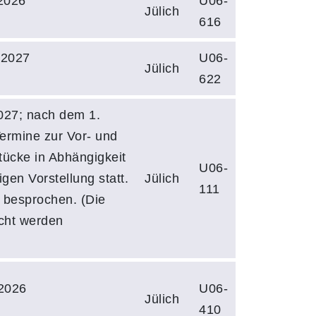
2026
U06-
Jülich
616
.2027
U06-
Jülich
622
027; nach dem 1.
Termine zur Vor- und
tücke in Abhängigkeit
U06-
gen Vorstellung statt.
Jülich
111
 besprochen. (Die
icht werden
2026
U06-
Jülich
410