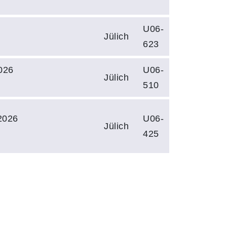
U06-
Jülich
623
026
U06-
Jülich
510
2026
U06-
Jülich
425