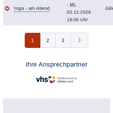
-
Mi.
Yoga - am Abend
Jül
02.12.2026
18:00 Uhr
Seite 1 von 3
1
2
3
Ihre Ansprechpartner