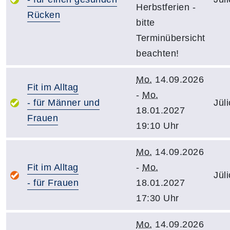
Herbstferien -
Rücken
bitte
Terminübersicht
beachten!
Mo.
14.09.2026
Fit im Alltag
-
Mo.
- für Männer und
Jül
18.01.2027
Frauen
19:10 Uhr
Mo.
14.09.2026
Fit im Alltag
-
Mo.
Jül
- für Frauen
18.01.2027
17:30 Uhr
Mo.
14.09.2026