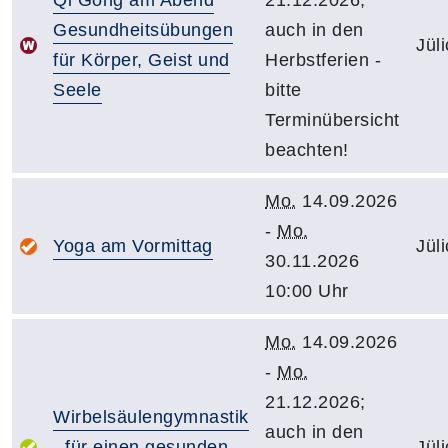
Gesundheitsübungen
auch in den
Jül
für Körper, Geist und
Herbstferien -
Seele
bitte
Terminübersicht
beachten!
Mo.
14.09.2026
-
Mo.
Yoga am Vormittag
Jül
30.11.2026
10:00 Uhr
Mo.
14.09.2026
-
Mo.
21.12.2026;
Wirbelsäulengymnastik
auch in den
- für einen gesunden
Jül