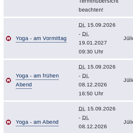
Terminübersicht
beachten!
Di.
15.09.2026
-
Di.
Yoga - am Vormittag
Jül
19.01.2027
09:30 Uhr
Di.
15.09.2026
Yoga - am frühen
-
Di.
Jül
Abend
08.12.2026
16:50 Uhr
Di.
15.09.2026
-
Di.
Yoga - am Abend
Jül
08.12.2026