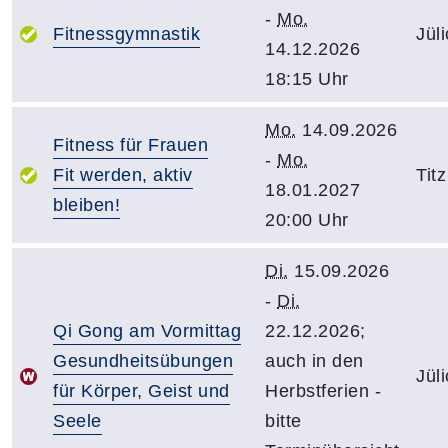
-
Mo.
Fitnessgymnastik
Jül
14.12.2026
18:15 Uhr
Mo.
14.09.2026
Fitness für Frauen
-
Mo.
Fit werden, aktiv
Titz
18.01.2027
bleiben!
20:00 Uhr
Di.
15.09.2026
-
Di.
Qi Gong am Vormittag
22.12.2026;
Gesundheitsübungen
auch in den
Jül
für Körper, Geist und
Herbstferien -
Seele
bitte