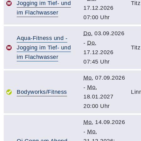
Jogging im Tief- und
Titz
17.12.2026
im Flachwasser
07:00 Uhr
Do.
03.09.2026
Aqua-Fitness und -
-
Do.
Jogging im Tief- und
Titz
17.12.2026
im Flachwasser
07:45 Uhr
Mo.
07.09.2026
-
Mo.
Bodyworks/Fitness
Lin
18.01.2027
20:00 Uhr
Mo.
14.09.2026
-
Mo.
Qi Gong am Abend
21.12.2026;