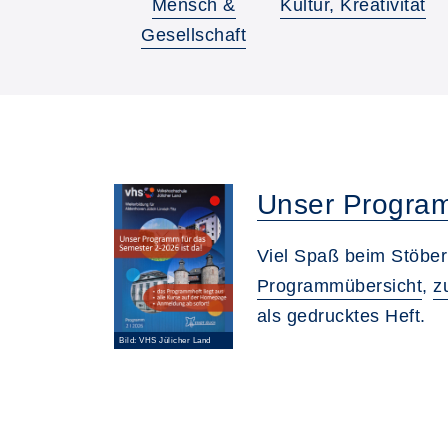
Mensch &
Kultur, Kreativität
Gesellschaft
Unser Program
Viel Spaß beim Stöber
Programmübersicht
,
z
als gedrucktes Heft.
Bild: VHS Jülicher Land