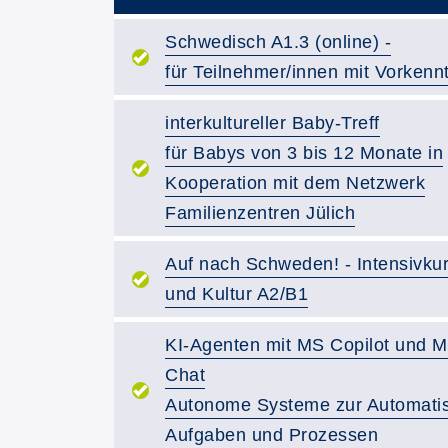
Kurstitel:
Schwedisch A1.3 (online) -
für Teilnehmer/innen mit Vorkenn
Kurstitel:
interkultureller Baby-Treff
für Babys von 3 bis 12 Monate in
Kooperation mit dem Netzwerk
Familienzentren Jülich
Kurstitel:
Auf nach Schweden! - Intensivku
und Kultur A2/B1
Kurstitel:
KI-Agenten mit MS Copilot und M
Chat
Autonome Systeme zur Automatis
Aufgaben und Prozessen