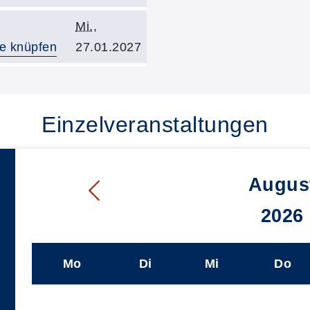
Kursbeginn:
Mi.
,
te knüpfen
27.01.2027
Einzelveranstaltungen
Augus
2026
Mo
Di
Mi
Do