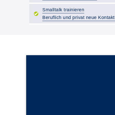
Kurstitel:
Smalltalk trainieren
Beruflich und privat neue Kontak
Kursvorschläge