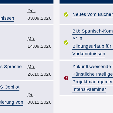
Kursbeginn:
Do.
,
Kurstitel:
Neues vom Bücherma
tnissen
03.09.2026
Kurstitel:
BU: Spanisch-Kompa
Kursbeginn:
Mo.
,
A1.3
14.09.2026
Bildungsurlaub für
Vorkenntnissen
Kursbeginn:
Kurstitel:
rs Sprache
Mo.
,
Zukunftsweisende K
26.10.2026
Künstliche Intellig
Projektmanagement
S Copilot
Intensivseminar
Kursbeginn:
Di.
,
Übersicht demnächst stat
ierung von
08.12.2026