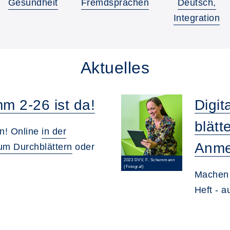
Gesundheit
Fremdsprachen
Deutsch,
Integration
Aktuelles
m 2-26 ist da!
Digit
blätt
n! Online
in der
Anme
um Durchblättern
oder
2023 DVV, F. Schemmann
(Fotograf)
Machen 
Heft - a