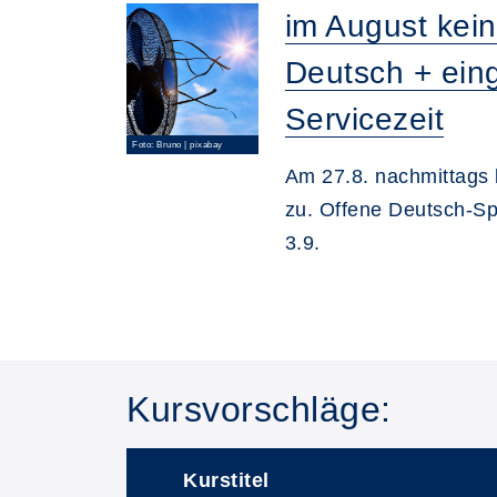
im August kei
Deutsch + ein
Servicezeit
Foto: Bruno | pixabay
Am 27.8. nachmittags 
zu. Offene Deutsch-S
3.9.
Kursvorschläge:
Kurstitel
–