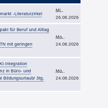
Kursbeginn:
Mi.
,
rkt -Literaturzirkel
26.08.2026
kt für Beruf und Alltag
Kursbeginn:
Mo.
,
 TN mit geringen
24.08.2026
I-Integration
Kursbeginn:
enz in Büro- und
Mo.
,
 Bildungsurlaub/ 3tg.
24.08.2026
tfindender Kurse