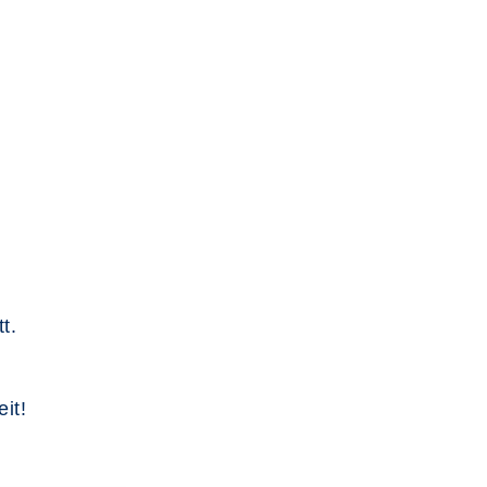
t.
it!