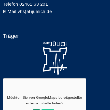
Telefon 02461 63 201
E-Mail
vhs(at)juelich.de
Träger
Möchten Sie von
GoogleMaps
bereitgestellte
externe Inhalte laden?