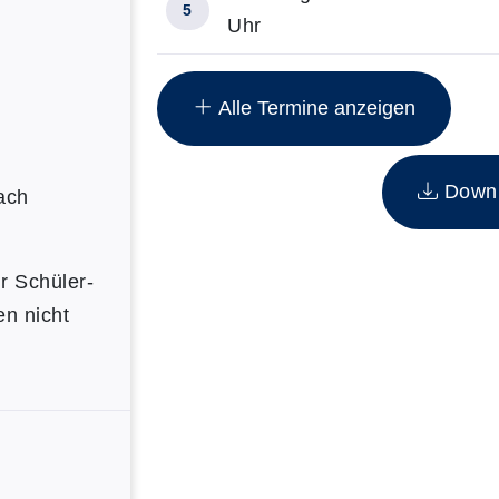
5
Uhr
Insgesamt gibt es 8 Termine zum di
Alle Termine anzeigen
d
Downlo
ach
ür Schüler-
en nicht