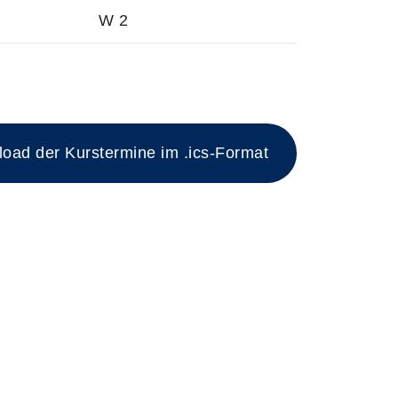
W 2
esen Kurs
ad der Kurstermine im .ics-Format