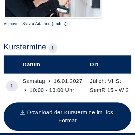
Vejnovic, Sylvia Adamec (rechts))
Kurstermine
1
Datum
Ort
–
Samstag • 16.01.2027
Jülich: VHS:
1
• 10:00 - 13:00 Uhr
SemR 15 - W 2
Insgesamt gibt es 1 Termine zum diesen Kurs
Download der Kurstermine im .ics-
Format