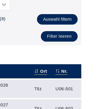
(8)
Auswahl filtern
Filter leeren
Ort
Nr.
2026
Titz
U06-501
2027
Titz
U06-502