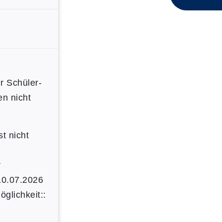
ür Schüler-
en nicht
t nicht
r
10.07.2026
glichkeit::