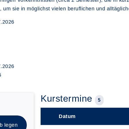
ingen Vorkenntnissen (circa 2 Semester), die in kurz
um sie in möglichst vielen beruflichen und alltägli
7.2026
7.2026
6
Kurstermine
5
Datum
–
b legen