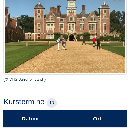
(© VHS Jülicher Land )
Kurstermine
13
Datum
Ort
–