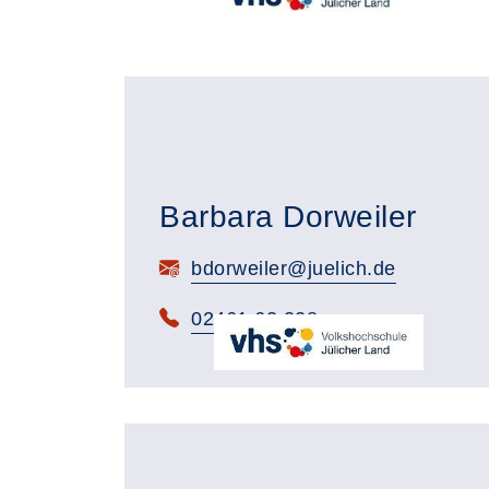
Barbara Dorweiler
E-Mail:
bdorweiler@juelich.de
Telefon:
02461 63 328