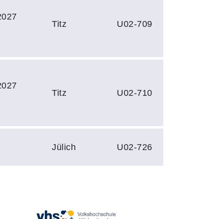
2027
Titz
U02-709
2027
Titz
U02-710
Jülich
U02-726