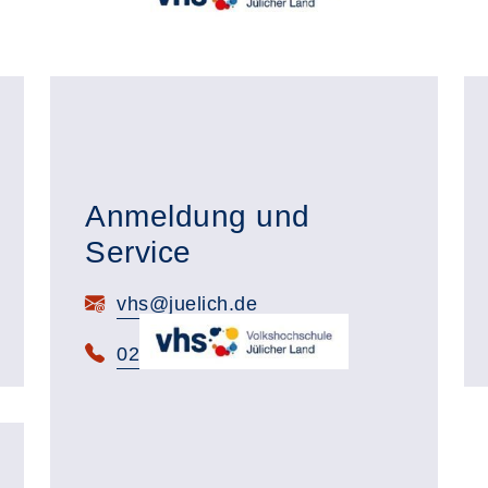
Anmeldung und
Service
E-Mail:
vhs@juelich.de
Telefon:
02461 63 201