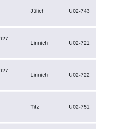
Jülich
U02-743
027
Linnich
U02-721
027
Linnich
U02-722
Titz
U02-751