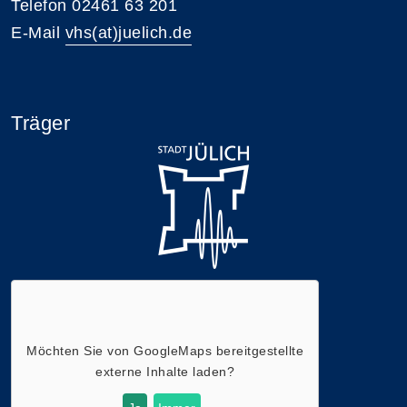
Telefon 02461 63 201
E-Mail
vhs(at)juelich.de
Träger
Möchten Sie von
GoogleMaps
bereitgestellte
externe Inhalte laden?